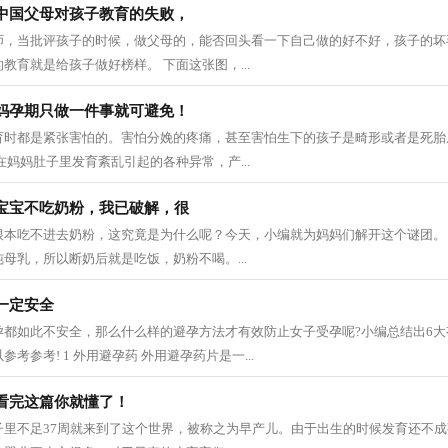
中国父母对孩子教育的失败，
师，当批评孩子的时候，做父母的，能否回头看一下自己做的好不好，孩子的坏
教育就是给孩子做好榜样。 下面这张图，...
妈孕期只做一件事就可避免！
育时都是紧张害怕的。害怕分娩的疼痛，甚至害怕生下的孩子是畸形或者是死胎
在妈妈肚子里发育紊乱引起的各种异常，产...
宝宝不吃奶粉，我已破解，很
根本吃不进去奶粉，这究竟是为什么呢？今天，小编就为妈妈们解开这个谜团。
母乳，所以断奶后就是吃饭，奶粉不喝。...
一定安全
孕都如此不安全，那么什么样的避孕方法才有效防止女子受孕呢?小编总结出6
考参考! 1 外用避孕药 外用避孕药片是一...
看完这篇你就懂了！
子里不足37周就来到了这个世界，被称之为早产儿。由于出生的时候发育还不