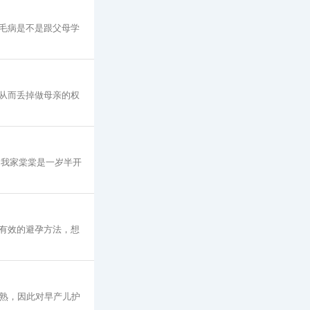
毛病是不是跟父母学
从而丢掉做母亲的权
 我家棠棠是一岁半开
大有效的避孕方法，想
成熟，因此对早产儿护