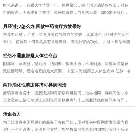
时光易逝，一转眼大学毕业十年。再度聚会，除了增进感情叙叙旧，对各
自的境遇，大家也多了关注。说来也奇怪，当年的班花，却婚姻不顺利，
老公有外遇，不幸的婚姻也让昔日的美...
月经过少怎么办 四款中药食疗方效果好
推荐中药材： 红枣：红枣具有益气补血的功效，尤其适合月经过少的女性
食用。 何首乌：何首乌具有补肝养肝、滋阴补肾的功效。 川芎：川芎既能
活血、又能行气，被称为血中气药。...
经络不通腹部是人体生命点
阴属寒，寒则凝，凝则结，结则聚，聚则不通，不通则痛。腹部寒凉是导
致腹部肥胖、经络堵塞的最大原因。 中医认为 腹部是人体生命点 任脉：有
统任全身的阴经，调节五脏的作用...
两种消化性溃疡疼痛可异病同治
麻瑞亭麻老说十二指肠溃疡和胃溃疡病机相同，治亦相同，异病同治，今
天文章的二帖江尔逊江老则说胃溃疡疼痛与十二指肠溃疡疼痛同中有异，
不可混同施治，书友们怎么看？ 【脉证...
活血效方
为了让复兴中医网更好的服务于各位同仁，现对复兴中医网所发文章内容
进行一个小调查，还望各位支持。您的投票可能会影响到本订阅号今后发