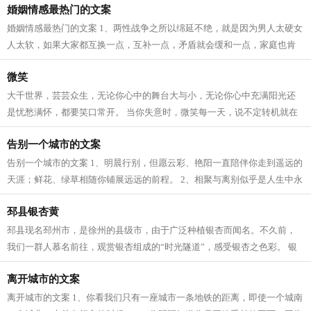
婚姻情感最热门的文案
婚姻情感最热门的文案 1、两性战争之所以绵延不绝，就是因为男人太硬女
人太软，如果大家都互换一点，互补一点，矛盾就会缓和一点，家庭也肯
定比现在更可爱一点。 2、爱可以是一...
微笑
大千世界，芸芸众生，无论你心中的舞台大与小，无论你心中充满阳光还
是忧愁满怀，都要笑口常开。 当你失意时，微笑每一天，说不定转机就在
前面等着你。当你失败时，微笑每一天...
告别一个城市的文案
告别一个城市的文案 1、明晨行别，但愿云彩、艳阳一直陪伴你走到遥远的
天涯；鲜花、绿草相随你铺展远远的前程。 2、相聚与离别似乎是人生中永
远不停歇的音符，如同品一杯苦涩的...
邳县银杏黄
邳县现名邳州市，是徐州的县级市，由于广泛种植银杏而闻名。不久前，
我们一群人慕名前往，观赏银杏组成的“时光隧道”，感受银杏之色彩。 银
杏是一种生长非常缓慢的植物，通常...
离开城市的文案
离开城市的文案 1、你看我们只有一座城市一条地铁的距离，即使一个城南