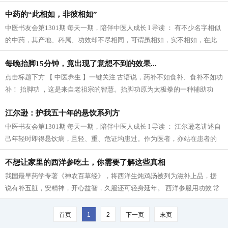
展方向，感谢您的配合。 活血逐瘀方剂...
中药的“此相如，非彼相如”
中医书友会第1301期 每天一期，陪伴中医人成长 I 导读 ： 有不少名字相似
的中药，其产地、科属、功效却不尽相同，可谓虽相如，实不相如，在此
列举数例，用药时不要小瞧它们之间的...
每晚抬脚15分钟，竟出现了意想不到的效果...
点击标题下方 【 中医养生 】一键关注 古语说，药补不如食补、食补不如功
补！ 抬脚功 ，这是来自老祖宗的智慧。抬脚功原为太极拳的一种辅助功
法，虽是辅助功法，但养生效果极佳...
江尔逊：护我五十年的悬饮系列方
中医书友会第1301期 每天一期，陪伴中医人成长 I 导读 ： 江尔逊老讲述自
己年轻时即得悬饮病，且轻、重、危证均患过。作为医者，亦站在患者的
角度体会病痛的反复，并亲身验证了方...
不想让家里的西洋参吃土，你需要了解这些真相
我国最早药学专著《神农百草经》，将西洋生炖鸡汤被列为滋补上品，据
说有补五脏，安精神，开心益智，久服还可轻身延年。 西洋参服用功效 常
服西洋参可以抗心律失常、抗心肌缺...
首页
1
2
下一页
末页