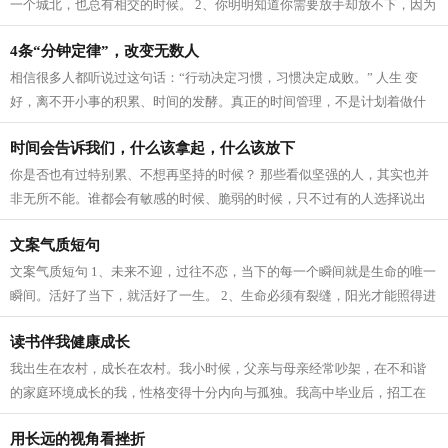
一个城北，也总有相交的时候。 2、你明明知道你需要放手却放不下，因为
你还是在等待不可能的发生，这种感...
4条“分钟定律”，改变无数人
相信很多人都听说过这句话：“行动决定习惯，习惯决定成败。” 人生 变
好，离不开小事的积累、时间的发酵。真正的时间管理，不是计划着做什
么惊天动地的大事，而在于日常的选...
时间会告诉我们，什么该拿起，什么该放下
你是否也有过特别累、不想再坚持的时候？ 那些看似坚强的人，其实也并
非无所不能。谁都会有敏感的时候、脆弱的时候，只不过有的人选择说出
口，有的人选择藏于心。在情绪面前，...
文案气质短句
文案气质短句 1、未来不迎，过往不恋，当下的每一个瞬间就是生命的唯一
瞬间。活好了当下，就活好了一生。 2、生命必须有裂缝，阳光才能照得进
来。路上有坎坷，人才变得坚强起来...
读书伴我健康成长
我出生在农村，成长在农村。我小时候，父亲与母亲经常吵架，在不和谐
的家庭环境成长的我，性格变得十分内向与孤独。我高中毕业后，招工在
城市上班，我一个人在外租房，长时间...
用长远的视角看挫折