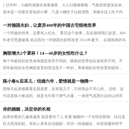
1 过年时，小姨和准姨夫来家做客，大人们聊着聊着，气氛突然紧张起来。
原本是一些家长里短的小事，只是小姨性子比较强势，准姨夫这人性子内
敛，看上去十分忠厚老实，再加上小...
一对德国夫妇，让废弃400年的中国古宅惊艳世界
一个民族的传承，总要有人纪念。 看完这个故事，实在值得我们反思... 400
年老宅荒废破落 命运因为一对德国夫妇而改变 2014年夏天， 从德国来的马
里奥夫妇，旅游到桂林阳朔夏棠村，...
胸部增大2个罩杯！14—40岁的女性吃什么？
每个年龄段的女性身体都是有所不同的，吸取的营养也应该有所不同。不
同年龄段的女性胸部发育的情况是不一样的，青春期的女性发育的较快，
成年的女性胸部逐渐发育完善，汲取的...
陈小春&应采儿：结婚六年，爱情就是一物降一
我每天起床都要看见我老婆，还有我儿子，不然我会不开心的。 没错，这
句话是陈小春说的，就是当年那个脾气火爆，一身痞气混黑社会的山鸡哥
说的。 爱情或许就是一物降一物，如...
你的婚姻，决定你的长相
如果你看自己越来越美 就是爱对了人 朱茵 婚姻对一个女性的影响，往往是
巨大而深刻的。有的人原本自信靓丽，经历一段婚姻后，却变得庸俗而平