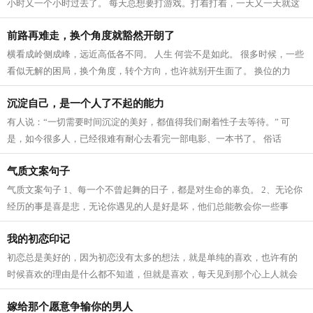
小时又一个小时过去了。 每天总想要打游戏。打着打着，一天又一天就这
样被耗费和虚掷掉了。 …… 许多时...
前路再难走，换个角度就豁然开朗了
横看成岭侧成峰，远近高低各不同。 人生 何尝不是如此。 很多时候，一些
看似无解的困局，换个角度，转个方向，也许就别开生面了。 换位的力
量，远比你想象要大得多。 换位，是...
沉淀自己，是一个人了不起的能力
有人说：“一切需要时间沉淀的美好，都值得我们耐着性子去等待。” 可
是，如今很多人，已经很难有耐心去看完一部电影、一本书了。 俗话
说：“心浮气躁者，一事无成。” 一个人...
气质文案句子
气质文案句子 1、每一个不曾起舞的日子，都是对生命的辜负。 2、无论你
经历的事是喜是悲，无论你遇见的人是好是坏，他们总能教会你一些事
理，然后助你成为一个更好的人。每个人...
我的初恋印记
初恋总是美好的，因为初恋没有太多的想法，就是单纯的喜欢，也许有的
时候喜欢的理由是什么都不知道，但就是喜欢，每天见到那个心上人就会
开心，就会心潮澎湃，这就是初恋的魅...
嫁给那个愿意争输你的男人