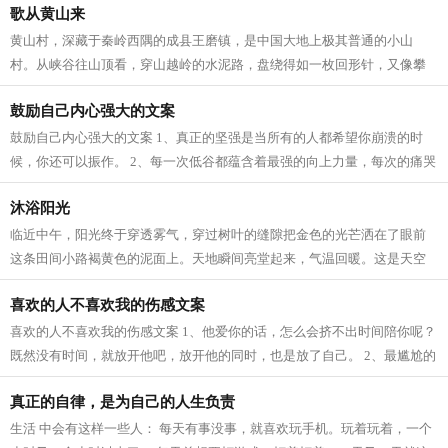
歌从黄山来
黄山村，深藏于秦岭西隅的成县王磨镇，是中国大地上极其普通的小山
村。从峡谷往山顶看，穿山越岭的水泥路，盘绕得如一枚回形针，又像攀
岩登山的绳索，拖拽着人们上山。两辆三...
鼓励自己内心强大的文案
鼓励自己内心强大的文案 1、真正的坚强是当所有的人都希望你崩溃的时
候，你还可以振作。 2、每一次低谷都蕴含着最强的向上力量，每次的痛哭
都会洗刷埋藏最深的阴霾。每件你所经...
沐浴阳光
临近中午，阳光终于穿透雾气，穿过树叶的缝隙把金色的光芒洒在了眼前
这条田间小路褐黄色的泥面上。天地瞬间亮堂起来，气温回暖。这是天空
在连续阴沉几天后而漫下来的一缕深秋...
喜欢的人不喜欢我的伤感文案
喜欢的人不喜欢我的伤感文案 1、他爱你的话，怎么会挤不出时间陪你呢？
既然没有时间，就放开他吧，放开他的同时，也是放了自己。 2、最尴尬的
莫过于，分手以后，人家已经有了甜...
真正的自律，是为自己的人生负责
生活 中会有这样一些人： 每天有事没事，就喜欢玩手机。玩着玩着，一个