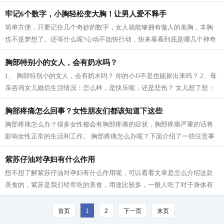
凡；有的人原本平平无奇，经历一段...
牢记6个数字，小胸轻松变大胸！让男人爱不释手
简单方便，只要记住几个奇妙的数字，女人就能够拥有傲人的美胸，丰胸
也不是梦想了。还等什么呢?心动不如快行动，快来看看到底是哪几个神奇
的数字吧！还来看看它们神奇在哪里！...
胸部特别小的女人，会有奶水吗？
1、 胸部特别小的女人，会有奶水吗？ 你的小JJ不是也能尿出来吗？ 2、母
亲咨询女儿婚后生活情况：怎么样，是快乐呢，还是悲伤？ 女儿想了想：
太快不乐。 3、时代真不同了：从前是...
胸部疼痛怎么回事？女性朋友们都该知道下这些
胸部疼痛怎么办？很多女性都会有胸部疼痛的症状，胸部疼痛严重的话将
影响女性正常的生活和工作。 胸部疼痛怎么办呢？下面介绍了一些注意事
项，想知道的朋友不妨看一下！ 1、穿...
紫苏仔油对孕妇有什么作用
想不想了解紫苏仔油对孕妇有什么作用呢，可以看看文章是怎么介绍这款
美食的，紫苏是我们经常吃的美食，用途比较多，一般人吃了对于身体有
很好的调理作用，是老少皆宜的营养美...
首页
1
2
下一页
末页