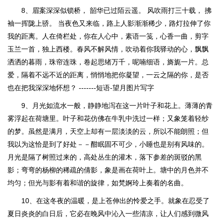
8、眉案深深似锁桥， 韶华已过陌云遥。 风吹雨打三十载， 拂
袖一挥陇上骄。 当夜色又来临，路上人影渐渐稀少，路灯拉伸了你
我的距离。人在倚栏处，你在人心中，素语一笺，心香一曲，剪字
玉兰一首，独上西楼。春风不解风情，吹动着你我驿动的心，飘飘
洒洒的暮雨，珠帘连珠，卷起思绪万千，呢喃细语，旖旎一片。总
爱，隔着不远不近的距离，悄悄地把你凝望，一云之隔的你，是否
也在把我深深地怀想？ -------短语-望月图片写字
9、月光如流水一般，静静地泻在这一片叶子和花上。薄薄的青
雾浮起在荷塘里。叶子和花仿佛在牛乳中洗过一样；又象笼着轻纱
的梦。虽然是满月，天空上却有一层淡淡的云，所以不能朗照；但
我以为这恰是到了好处－－酣眠固不可少，小睡也是别有风味的。
月光是隔了树照过来的，高处丛生的灌木，落下参差的斑驳的黑
影；弯弯的杨柳的稀疏的倩影，象是画在荷叶上。塘中的月色并不
均匀；但光与影有着和谐的旋律，如梵婀玲上奏着的名曲。
10、在这冬夜的温暖，是上苍伸出的怜爱之手。就象在忍受了
夏日炎炎的白日后，它必在晚风中沁入一些清凉，让人们感到微风