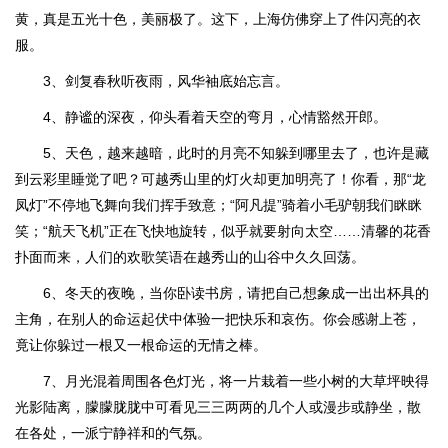
黄，真是五光十色，美丽极了。这下，上海仿佛穿上了件闪亮的衣
服。
3、剑复春秋听夜雨，风华袖底始忘言。
4、静谧的深夜，仰头看着天空的弯月，心情豁然开郎。
5、天色，越来越暗，此时的月亮不知躲到哪里去了，也许是藏
到云彩里睡觉了吧？可越秀山里的灯火却更加明亮了！你看，那“龙
凤灯”不停地飞舞向我们挥手致意；“阿凡提”骑着小毛驴朝我们眯眯
笑；“航天飞机”正在飞快地旋转，似乎就要射向太空……清馨的花香
扑面而来，人们的欢歌笑语在越秀山的山谷中久久回荡。
6、冬天的夜晚，当你卧读书房，请把自己想象成一出出杯具的
主角，在别人的命运起伏中体验一把快乐和哀伤。你会感谢上苍，
竟让你躲过一根又一根命运的无情之棒。
7、月光混着周围各色灯光，将一片栽着一些小树的大草坪映得
光影陆离，朦朦胧胧中可看见三三两两的几个人或漫步或静坐，散
在各处，一派宁静祥和的气氛。