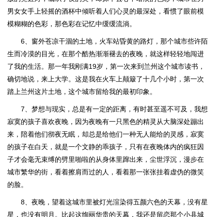
男女女手上轻摇的酒杯中倾听着人们心灵的最深处，看惯了眼前模
模糊糊的色彩，那色彩在记忆中缓缓流淌。
6、窗外苍凉干涸的土地，火车站昏黄的路灯，那个城市些许陌
生而冷漠的目光，在那个酷热渐渐褪去的夜晚，就这样轻轻地闯进
了我的生活。那一年我刚满19岁，第一次来到兰州这个城市读书，
确切地说，来上大学。这是我在火车上颠簸了十几个小时，第一次
踏上兰州这片土地，这个城市留给我的最初印象。
7、梦想与现实，总是有一定的距离，有时甚至遥不可及，我想
寂寞的孩子喜欢夜晚，因为夜晚有一只黑色的精灵从大脑深处蹦出
来，陪着他们彻夜无眠，却总是给他们一种无人能给的灵感，寂寞
的孩子在白天，就是一个文静的乖孩子，只有在夜晚体内的疯狂因
子才会毫无束缚的劈里啪啦的从身体里蹿出来，尘世浮沉，漫步在
城市繁华的街，看着擦肩而过的人，看着那一张张挂着虚伪的微笑
的脸。
8、夜晚，望着这城市里被灯光渲染得五颜六色的天幕，没有星
星，也没有明月。比起这绚丽华贵的天幕，我还是留恋那个小县城