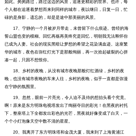
如此。匆匆路过，路过这边的风景，追逐更精彩的世界。也许，每
个人都在追逐着梦想而来到同样的城市，夜以继日，日复一日，忙
碌的是身影，遗忘的，却是是途中那美丽的风景。
17、宁静的一个月被岁月带走，未曾留下什么痕迹。曾经的海
誓山盟也变的模糊。回忆再殇再美终究是回忆，明朝我无法释怀你
已成为人妻。社会的现实黑暗让梦想的希望之花染满血迹。这座繁
华的城市，夜色在弥红灯光下是那般绚丽，再一次拾起破裂的心拼
凑一起，只因不想恨你。
18、乡村的夜晚，从没有城市夜晚那般灯红酒绿，乡村的夜
晚，也没有城市夜晚的车来人往，乡村的夜晚，似乎一直都是弥漫
在宁静的氛围里。
19、忽然，眼前一片亮光，令人迫不及待的想抬头看个究竟。
啊！原来是东方明珠电视塔发出了绚丽夺目的彩光！在黑夜的衬托
下，整座塔上下全都发出彩色的光芒，黑夜就好像变成了白天，一
个个小灯泡像天空中数不清的星星。
20、我离开了东方明珠塔和金茂大厦，我来到了上海黄浦江