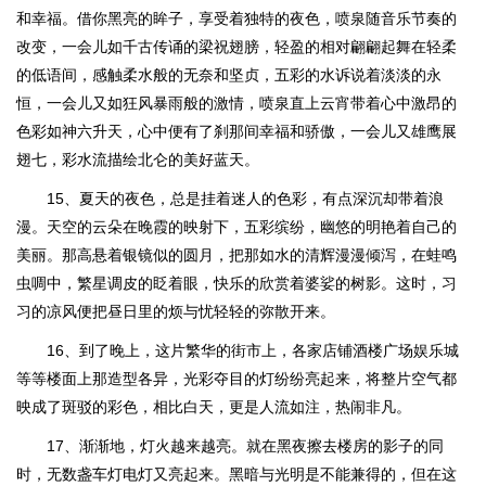
和幸福。借你黑亮的眸子，享受着独特的夜色，喷泉随音乐节奏的
改变，一会儿如千古传诵的梁祝翅膀，轻盈的相对翩翩起舞在轻柔
的低语间，感触柔水般的无奈和坚贞，五彩的水诉说着淡淡的永
恒，一会儿又如狂风暴雨般的激情，喷泉直上云宵带着心中激昂的
色彩如神六升天，心中便有了刹那间幸福和骄傲，一会儿又雄鹰展
翅七，彩水流描绘北仑的美好蓝天。
15、夏天的夜色，总是挂着迷人的色彩，有点深沉却带着浪
漫。天空的云朵在晚霞的映射下，五彩缤纷，幽悠的明艳着自己的
美丽。那高悬着银镜似的圆月，把那如水的清辉漫漫倾泻，在蛙鸣
虫啁中，繁星调皮的眨着眼，快乐的欣赏着婆娑的树影。这时，习
习的凉风便把昼日里的烦与忧轻轻的弥散开来。
16、到了晚上，这片繁华的街市上，各家店铺酒楼广场娱乐城
等等楼面上那造型各异，光彩夺目的灯纷纷亮起来，将整片空气都
映成了斑驳的彩色，相比白天，更是人流如注，热闹非凡。
17、渐渐地，灯火越来越亮。就在黑夜擦去楼房的影子的同
时，无数盏车灯电灯又亮起来。黑暗与光明是不能兼得的，但在这