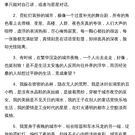
事只能对自己讲，或者与星星对话。
2、霓虹灯装扮的城市，极像一个过度补光的舞台剧，所有的角
色看上去滑稽、变形。高楼、人群、夜色失真的夸张，人们大声的
喧哗，虚浮的表演热闹，尽心掩饰寂寞。每一颗心都拉的很远，每
一张脸都充满欲望，真情刻意在话语里彰显，卸掉面具的深夜，脸
却光怪陆离。
3、有时候，在繁华渲染的城市夜晚，一个人出去走走，好像，
也挺别致！是不是生活太安逸的人反而向往外界的浮华，而历经沧
桑的人却想过平静的生活，竟成奢望？
4、我躲在密密的丛林，隐在无人的荒野。我是冰封在湖里的丑
小鸭，是没有水晶鞋的灰姑娘，是披着黑纱，穿梭于城市夜空的巫
女。我的美丽是不见天日的湖水，我的王子在别人的童话里快乐地
生活，我的爱情是工业时代的星星，在灯火通明的都市上空黯淡而
孤独。
5、我置身于夜晚的城市中，站在喧嚣和车水马龙的另一端，绽
放的霓虹灯，编织了夜的美，却抹不去心中暗淡的色彩，城市在男