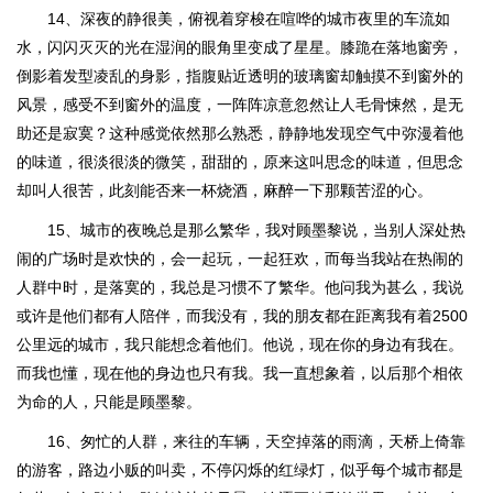
14、深夜的静很美，俯视着穿梭在喧哗的城市夜里的车流如
水，闪闪灭灭的光在湿润的眼角里变成了星星。膝跪在落地窗旁，
倒影着发型凌乱的身影，指腹贴近透明的玻璃窗却触摸不到窗外的
风景，感受不到窗外的温度，一阵阵凉意忽然让人毛骨悚然，是无
助还是寂寞？这种感觉依然那么熟悉，静静地发现空气中弥漫着他
的味道，很淡很淡的微笑，甜甜的，原来这叫思念的味道，但思念
却叫人很苦，此刻能否来一杯烧酒，麻醉一下那颗苦涩的心。
15、城市的夜晚总是那么繁华，我对顾墨黎说，当别人深处热
闹的广场时是欢快的，会一起玩，一起狂欢，而每当我站在热闹的
人群中时，是落寞的，我总是习惯不了繁华。他问我为甚么，我说
或许是他们都有人陪伴，而我没有，我的朋友都在距离我有着2500
公里远的城市，我只能想念着他们。他说，现在你的身边有我在。
而我也懂，现在他的身边也只有我。我一直想象着，以后那个相依
为命的人，只能是顾墨黎。
16、匆忙的人群，来往的车辆，天空掉落的雨滴，天桥上倚靠
的游客，路边小贩的叫卖，不停闪烁的红绿灯，似乎每个城市都是