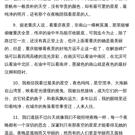
里帆布一般质朴的天空，没有华贵的颜色，却有最可爱的星星，最
纯净的明月，还有那个在夜晚陪我看星星的人。
9、据老重庆人说，看重庆夜景，非南山一棵树莫属，那里能够
俯瞰重庆全景，伟岸的渝中半岛能尽收眼底，可我迄今为止，除了
路过它一次，还没有真正登上去，也许上面看重庆的确是最美丽
的，但是，重庆能够看夜景的好地方远不止这一处了，在解放碑广
场可以看四周高楼的流光异彩，在南滨可以看渝中南区，在北滨可
以看渝中北区，在渝中可以看南岸，墨黛色的南山就是夜色的最好
注脚和陪衬。
10、我相信我看过最美的星空，夜色纯纯，星空澄净。大海躺
在山湾里，映着星光缓缓的摇曳。我被自然接纳，成为它们的一部
分。吉它轻柔的曲子，和着风飘向远方。多年以后，我的眼睛里还
印着纯净，在城市的角落看世事变迁，人来人往。
11、我们逃脱不过白天就像我们不能拒绝夜晚一样，每一个夜
晚都有一个深切的思念，深邃到只有那夜空的星星才能看得见她的
遥远。夜晚是孤独而又华丽的，然而有的人们更是华丽而又孤独