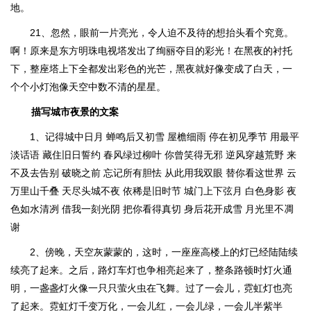
地。
21、忽然，眼前一片亮光，令人迫不及待的想抬头看个究竟。
啊！原来是东方明珠电视塔发出了绚丽夺目的彩光！在黑夜的衬托
下，整座塔上下全都发出彩色的光芒，黑夜就好像变成了白天，一
个个小灯泡像天空中数不清的星星。
描写城市夜景的文案
1、记得城中日月 蝉鸣后又初雪 屋檐细雨 停在初见季节 用最平
淡话语 藏住旧日誓约 春风绿过柳叶 你曾笑得无邪 逆风穿越荒野 来
不及去告别 破晓之前 忘记所有胆怯 从此用我双眼 替你看这世界 云
万里山千叠 天尽头城不夜 依稀是旧时节 城门上下弦月 白色身影 夜
色如水清冽 借我一刻光阴 把你看得真切 身后花开成雪 月光里不凋
谢
2、傍晚，天空灰蒙蒙的，这时，一座座高楼上的灯已经陆陆续
续亮了起来。之后，路灯车灯也争相亮起来了，整条路顿时灯火通
明，一盏盏灯火像一只只萤火虫在飞舞。过了一会儿，霓虹灯也亮
了起来。霓虹灯千变万化，一会儿红，一会儿绿，一会儿半紫半