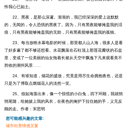
怜我心已如土。
22、黑夜，是那么深邃。渐渐的，我已经深深的爱上这默默
的，无闻的，令人恐惧的黑夜了。因为，只有黑夜能够掩盖我的泪
痕，只有黑夜能够掩盖我的无助，只有黑夜能够掩盖我的孤独。
23、每当放映水幕电影的时候，那里都人山人海，很多人是看
了好多遍了都不够还想看。水花飘落在石柱顶上那莲花瓣状的石盆
里，变成了一位美丽的仙女拖着长裙从天空中飘逸下凡来观看美不
胜收的潮州风景……
24、有谁知道，烟花的盛放，究竟是用尽生命拥抱夜色，还是
只是为了博取点燃烟花人的淡然一笑。
25、假如海藻出来，像一个惊慌的小白兔，四下环顾，我就悄
悄尾随，给她披上我的风衣，在夜色的掩护下拉住她的手，义无反
顾的走。作者：宋思明
您可能感兴趣的文章:
城市街景情感文案