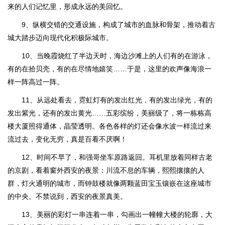
来的人们记忆里，形成永远的美回忆。
9、纵横交错的交通设施，构成了城市的血脉和骨架，推动着古
城大踏步迈向现代化积极际城市。
10、当晚霞烧红了半边天时，海边沙滩上的人们有的在游泳，
有的在拾贝壳，有的在尽情地嬉笑……于是，这里的欢声像海浪一
样一阵高过一阵。
11、从远处看去，霓虹灯有的发出红光，有的发出绿光，有的
发出紫光，还有的发出黄光……五彩缤纷，美丽级了，将一栋栋高
楼大厦照得通体，晶莹透明。各色各样的灯还会像水波一样流过来
流过去，变化无穷，真是百看不厌啊！
12、时间不早了，和强哥坐车原路返回。耳机里放着同样古老
的京剧，看着窗外西安的夜景：川流不息的车辆，熙熙攘攘的人
群，灯火通明的城市，而钟鼓楼就像两颗蓝田宝玉镶嵌在这座城市
的中央。不禁说到，西安的夜景真美。
13、美丽的彩灯一串连着一串，勾画出一幢幢大楼的轮廓，大