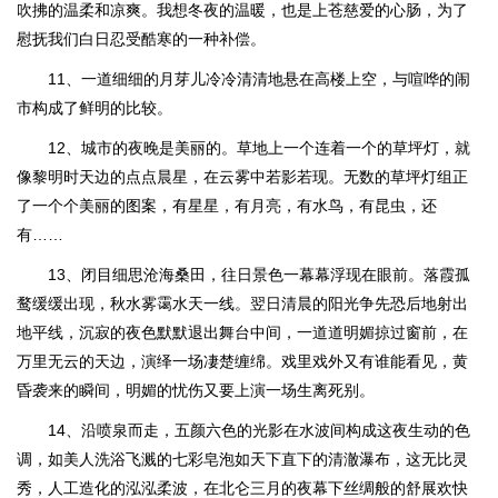
吹拂的温柔和凉爽。我想冬夜的温暖，也是上苍慈爱的心肠，为了
慰抚我们白日忍受酷寒的一种补偿。
11、一道细细的月芽儿冷冷清清地悬在高楼上空，与喧哗的闹
市构成了鲜明的比较。
12、城市的夜晚是美丽的。草地上一个连着一个的草坪灯，就
像黎明时天边的点点晨星，在云雾中若影若现。无数的草坪灯组正
了一个个美丽的图案，有星星，有月亮，有水鸟，有昆虫，还
有……
13、闭目细思沧海桑田，往日景色一幕幕浮现在眼前。落霞孤
鹜缓缓出现，秋水雾霭水天一线。翌日清晨的阳光争先恐后地射出
地平线，沉寂的夜色默默退出舞台中间，一道道明媚掠过窗前，在
万里无云的天边，演绎一场凄楚缠绵。戏里戏外又有谁能看见，黄
昏袭来的瞬间，明媚的忧伤又要上演一场生离死别。
14、沿喷泉而走，五颜六色的光影在水波间构成这夜生动的色
调，如美人洗浴飞溅的七彩皂泡如天下直下的清澈瀑布，这无比灵
秀，人工造化的泓泓柔波，在北仑三月的夜幕下丝绸般的舒展欢快