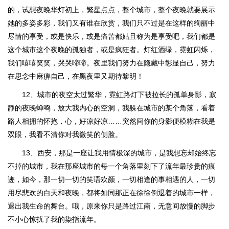
的，试想夜晚华灯初上，繁星点点，整个城市，整个夜晚就要展示
她的多姿多彩，我们又有谁在欣赏，我们只不过是在这样的绚丽中
尽情的享受，或是快乐，或是痛苦都姑且称为是享受吧，我们都是
这个城市这个夜晚的孤独者，或是疯狂者。灯红酒绿，霓虹闪烁，
我们嘻嘻笑笑，哭哭啼啼。夜里我们努力在隐藏中彰显自己，努力
在思念中麻痹自己，在黑夜里又期待黎明！
12、城市的夜空太过繁华，霓虹路灯下被拉长的孤单身影，寂
静的夜晚蝉鸣，放大我内心的空洞，我躲在城市的某个角落，看着
路人相拥的怀抱，心，好凉好凉……突然间你的身影便模糊在我是
双眼，我看不清你对我微笑的侧脸。
13、西安，那是一座让我用情极深的城市，是我想忘却始终忘
不掉的城市，我在那座城市的每一个角落里刻下了流年最珍贵的痕
迹，如今，那一切一切的笑语欢颜，一切相逢的事相遇的人，一切
用尽悲欢的白天和夜晚，都将如同那正在徐徐倒退着的城市一样，
退出我生命的舞台。哦，原来你只是路过江南，无意间放慢的脚步
不小心惊扰了我的染指流年。