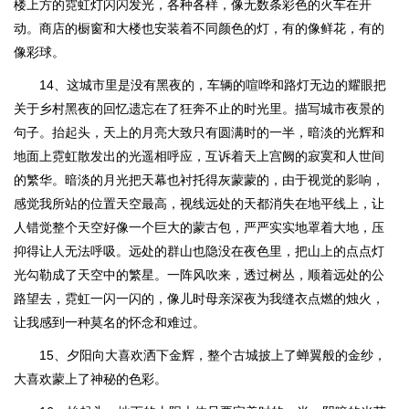
楼上方的霓虹灯闪闪发光，各种各样，像无数条彩色的火车在开
动。商店的橱窗和大楼也安装着不同颜色的灯，有的像鲜花，有的
像彩球。
14、这城市里是没有黑夜的，车辆的喧哗和路灯无边的耀眼把
关于乡村黑夜的回忆遗忘在了狂奔不止的时光里。描写城市夜景的
句子。抬起头，天上的月亮大致只有圆满时的一半，暗淡的光辉和
地面上霓虹散发出的光遥相呼应，互诉着天上宫阙的寂寞和人世间
的繁华。暗淡的月光把天幕也衬托得灰蒙蒙的，由于视觉的影响，
感觉我所站的位置天空最高，视线远处的天都消失在地平线上，让
人错觉整个天空好像一个巨大的蒙古包，严严实实地罩着大地，压
抑得让人无法呼吸。远处的群山也隐没在夜色里，把山上的点点灯
光勾勒成了天空中的繁星。一阵风吹来，透过树丛，顺着远处的公
路望去，霓虹一闪一闪的，像儿时母亲深夜为我缝衣点燃的烛火，
让我感到一种莫名的怀念和难过。
15、夕阳向大喜欢洒下金辉，整个古城披上了蝉翼般的金纱，
大喜欢蒙上了神秘的色彩。