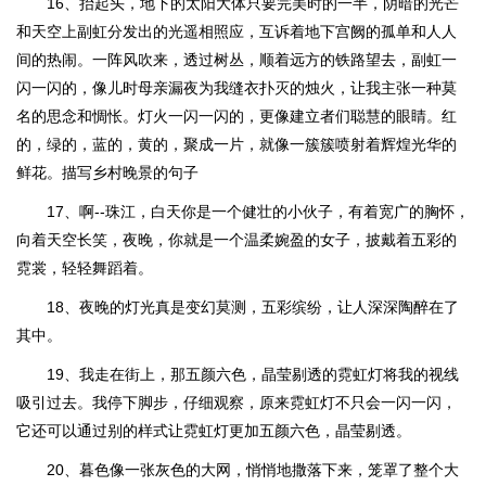
16、抬起头，地下的太阳大体只要完美时的一半，阴暗的光芒
和天空上副虹分发出的光遥相照应，互诉着地下宫阙的孤单和人人
间的热闹。一阵风吹来，透过树丛，顺着远方的铁路望去，副虹一
闪一闪的，像儿时母亲漏夜为我缝衣扑灭的烛火，让我主张一种莫
名的思念和惆怅。灯火一闪一闪的，更像建立者们聪慧的眼睛。红
的，绿的，蓝的，黄的，聚成一片，就像一簇簇喷射着辉煌光华的
鲜花。描写乡村晚景的句子
17、啊--珠江，白天你是一个健壮的小伙子，有着宽广的胸怀，
向着天空长笑，夜晚，你就是一个温柔婉盈的女子，披戴着五彩的
霓裳，轻轻舞蹈着。
18、夜晚的灯光真是变幻莫测，五彩缤纷，让人深深陶醉在了
其中。
19、我走在街上，那五颜六色，晶莹剔透的霓虹灯将我的视线
吸引过去。我停下脚步，仔细观察，原来霓虹灯不只会一闪一闪，
它还可以通过别的样式让霓虹灯更加五颜六色，晶莹剔透。
20、暮色像一张灰色的大网，悄悄地撒落下来，笼罩了整个大