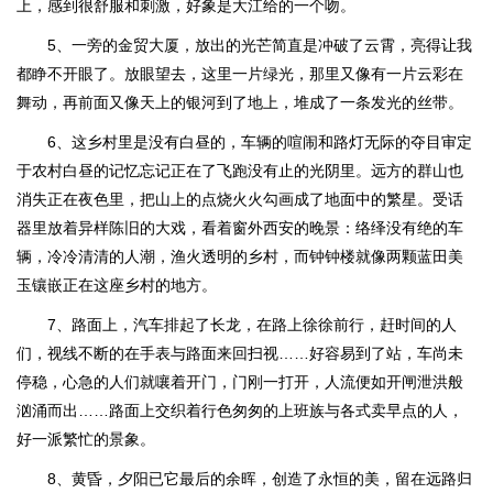
上，感到很舒服和刺激，好象是大江给的一个吻。
5、一旁的金贸大厦，放出的光芒简直是冲破了云霄，亮得让我
都睁不开眼了。放眼望去，这里一片绿光，那里又像有一片云彩在
舞动，再前面又像天上的银河到了地上，堆成了一条发光的丝带。
6、这乡村里是没有白昼的，车辆的喧闹和路灯无际的夺目审定
于农村白昼的记忆忘记正在了飞跑没有止的光阴里。远方的群山也
消失正在夜色里，把山上的点烧火火勾画成了地面中的繁星。受话
器里放着异样陈旧的大戏，看着窗外西安的晚景：络绎没有绝的车
辆，冷冷清清的人潮，渔火透明的乡村，而钟钟楼就像两颗蓝田美
玉镶嵌正在这座乡村的地方。
7、路面上，汽车排起了长龙，在路上徐徐前行，赶时间的人
们，视线不断的在手表与路面来回扫视……好容易到了站，车尚未
停稳，心急的人们就嚷着开门，门刚一打开，人流便如开闸泄洪般
汹涌而出……路面上交织着行色匆匆的上班族与各式卖早点的人，
好一派繁忙的景象。
8、黄昏，夕阳已它最后的余晖，创造了永恒的美，留在远路归