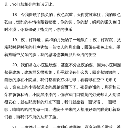
儿，它们却相处的和谐无比。
18、令我僵硬了指尖的，夜色沉重，天街霓虹车往，我的脸色
苍白，慌乱的神情掩藏着秘密，你的笑，你的影，瞬间的暖失色旧
时冷漠，令我僵硬了指尖的，你的快乐
19、夜，好静谧，柔和的月光洒了一地银白；夜，好深沉，父
亲那时起时落的鼾声犹如一首动人的月光曲，回荡在夜色上空。望
着熟睡中父亲的脸，我的思绪也飘向那片圣洁的夜空
20、我们常在小院里玩耍，甚至不分昼夜的耍。因为小院周围
都是建筑，建筑群又很密集，几乎就没有什么风，阳光都懒懒的，
疏散的撒在小院里。我们都喜欢打羽毛球，看着球在空中飞来飞
去，窗台上的小猫都调皮的想越窗而下了。夜是静谧的，月亮和云
朵在窃窃私语。小院黑漆漆的，值班室门口昏黄的灯光却让人觉得
很安心，就在那柔和的灯光下面，我们就坐着一面说话，一面唱
歌，嘻嘻哈哈的笑做一团。进院子里来的人都用好奇的眼光盯着我
们看，而我们不屑的别开了脸。
21、一生挣扎一生苦，一生独自凌寒舞。夜色初晨长歌吟，谁