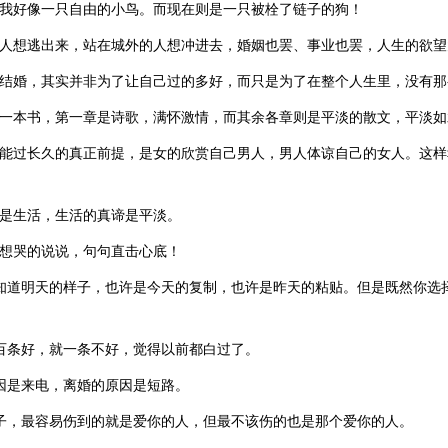
，我好像一只自由的小鸟。而现在则是一只被栓了链子的狗！
的人想逃出来，站在城外的人想冲进去，婚姻也罢、事业也罢，人生的欲望
爱结婚，其实并非为了让自己过的多好，而只是为了在整个人生里，没有那
像一本书，第一章是诗歌，满怀激情，而其余各章则是平淡的散文，平淡如
，能过长久的真正前提，是女的欣赏自己男人，男人体谅自己的女人。这
质是生活，生活的真谛是平淡。
落想哭的说说，句句直击心底！
会知道明天的样子，也许是今天的复制，也许是昨天的粘贴。但是既然你选
一百条好，就一条不好，觉得以前都白过了。
原因是来电，离婚的原因是短路。
辈子，最容易伤到的就是爱你的人，但最不该伤的也是那个爱你的人。