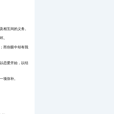
助及相互间的义务。
环。
伤；而你眼中却有我
都以恋爱开始，以结
一项弥补。
。