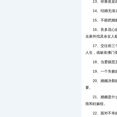
13、你要改
14、结婚无
15、不能把
16、良多花
去家外找其余女人
17、交往前
人生，或皈依佛门
18、当爱丽
19、一个失
20、婚姻决
要。
21、婚姻是
痕和妊娠纹。
22、面对不