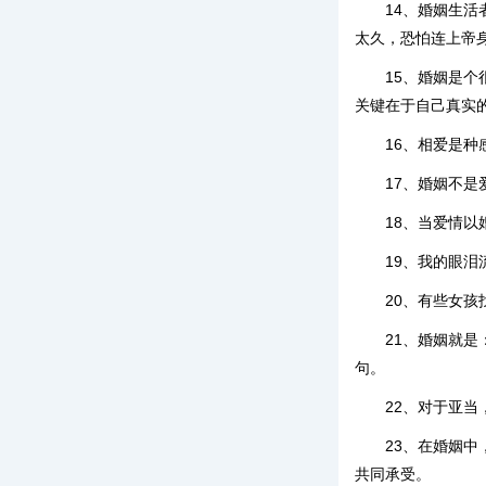
14、婚姻生
太久，恐怕连上帝
15、婚姻是
关键在于自己真实
16、相爱是
17、婚姻不
18、当爱情
19、我的眼
20、有些女
21、婚姻就
句。
22、对于亚
23、在婚姻
共同承受。