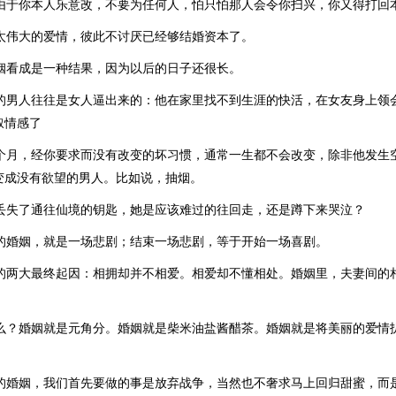
是由于你本人乐意改，不要为任何人，怕只怕那人会令你扫兴，你又得打回
须太伟大的爱情，彼此不讨厌已经够结婚资本了。
婚姻看成是一种结果，因为以后的日子还很长。
心的男人往往是女人逼出来的：他在家里找不到生涯的快活，在女友身上领
叙情感了
三个月，经你要求而没有改变的坏习惯，通常一生都不会改变，除非他发生
变成没有欲望的男人。比如说，抽烟。
思丢失了通往仙境的钥匙，她是应该难过的往回走，还是蹲下来哭泣？
败的婚姻，就是一场悲剧；结束一场悲剧，等于开始一场喜剧。
裂的两大最终起因：相拥却并不相爱。相爱却不懂相处。婚姻里，夫妻间的
什么？婚姻就是元角分。婚姻就是柴米油盐酱醋茶。婚姻就是将美丽的爱情
幸的婚姻，我们首先要做的事是放弃战争，当然也不奢求马上回归甜蜜，而