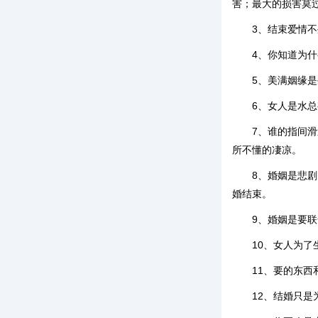
害；最大的损害莫
3、结束爱情
4、你知道为
5、美满姻缘
6、女人是水
7、谁的指间
所不懂的凄凉。
8、婚姻是悲
婚结束。
9、婚姻是要
10、女人为
11、要的东
12、结婚只