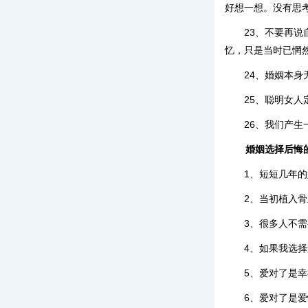
好想一想。没有思
23、不要再
忆，只是当时已惘
24、婚姻本
25、聪明女
26、我们产
婚姻选择后悔
1、短短几年
2、当初植入
3、很多人不
4、如果我选
5、爱对了是
6、爱对了是