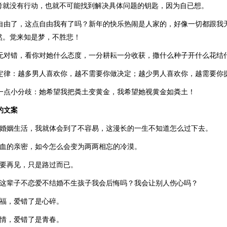
考就没有行动，也就不可能找到解决具体问题的钥匙，因为自已想。
说自由了，这点自由我有了吗？新年的快乐热闹是人家的，好像一切都跟我
然。觉来知是梦，不胜悲！
身无对错，看你对她什么态度，一分耕耘一分收获，撒什么种子开什么花结
人定律：越多男人喜欢你，越不需要你做决定；越少男人喜欢你，越需要你
生一点小分歧：她希望我把粪土变黄金，我希望她视黄金如粪土！
的文案
的婚姻生活，我就体会到了不容易，这漫长的一生不知道怎么过下去。
骨血的亲密，如今怎么会变为两两相忘的冷漠。
需要再见，只是路过而已。
择这辈子不恋爱不结婚不生孩子我会后悔吗？我会让别人伤心吗？
幸福，爱错了是心碎。
爱情，爱错了是青春。