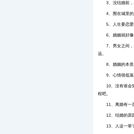
3、没结婚前
4、围在城里
5、人生要恋
6、婚姻就好
7、男女之间
远。
8、婚姻的本
9、心情很低
10、没有谁
程吧。
11、离婚有
12、结婚的
13、人这一