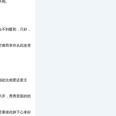
本相。
会不到暖和，只好，
空难而幸存从此改变
相处比相爱还更主
扒开，秀秀里面的疤
是要彼此静下心来好