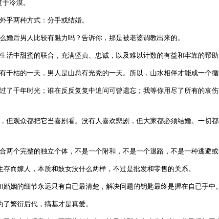
过于冷漠。
不外乎两种方式：分手或结婚。
什么婚后男人比较有魅力吗？告诉你，那是被老婆调教出来的。
是生活中甜蜜的联合，充满坚贞、忠诚，以及难以计数的有益和牢靠的帮
总有干枯的一天，男人是山总有光秃的一天。所以，山水相伴才能成一个循
滑过了千年时光；谁在反反复复中追问可曾遗忘；我等你用尽了所有的哀
剧，但观众都把它当喜剧看。没有人喜欢悲剧，但大家都必须结婚。一切
联合两个完整的独立个体，不是一个附和，不是一个退路，不是一种逃避或
了生存而嫁人，本质和妓女没什么两样，不过是批发和零售的关系。
西和婚姻的细节永远只有自已最清楚，解决问题的钥匙最终是握在自已手中
是为了繁衍后代，搞基才是真爱。