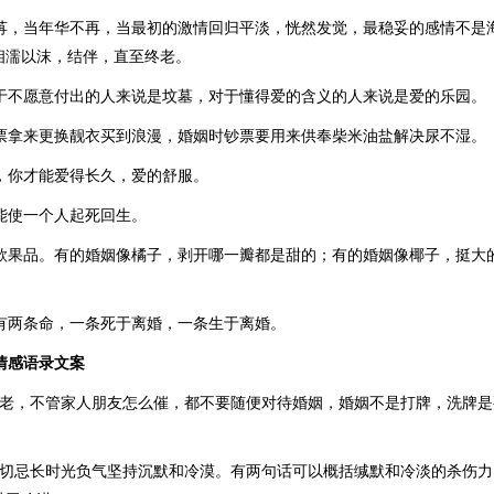
荏苒，当年华不再，当最初的激情回归平淡，恍然发觉，最稳妥的感情不是
相濡以沫，结伴，直至终老。
对于不愿意付出的人来说是坟墓，对于懂得爱的含义的人来说是爱的乐园。
钞票拿来更换靓衣买到浪漫，婚姻时钞票要用来供奉柴米油盐解决尿不湿。
话，你才能爱得长久，爱的舒服。
姻能使一个人起死回生。
一款果品。有的婚姻像橘子，剥开哪一瓣都是甜的；有的婚姻像椰子，挺大
人有两条命，一条死于离婚，一条生于离婚。
情感语录文案
多老，不管家人朋友怎么催，都不要随便对待婚姻，婚姻不是打牌，洗牌是
后切忌长时光负气坚持沉默和冷漠。有两句话可以概括缄默和冷淡的杀伤