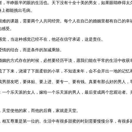
活者，半睁眼半闭眼的生活也。天下没有十全十美的男女，如果眼睛睁得太
身上都能挑出毛病。
个很难的课题，需要两个人共同经营。每个人在自己的婚姻里都有自己的幸
的感受。
种感觉，当这种感觉已经不在，他还在信守承诺，这是责任。
是爱情的结合，而是条件的加减乘除。
以婚姻的方式存在的时候，必然要经历平淡，愿我们能在平常的生活中收获
泪流了下来，浇灌了下面柔软的小草，不知道来年，会不会开出一地的记忆
孩找男朋友吧，要体贴、要上进、要专一、要有钱。真要有那么好的男人，
是：一个乐天派的女人，嫁给一个乐天派的男人，最后变成两个悲观论者。
当，天堂使他的家，而他的后裔，家就是天堂。
中，相互尊重是第一位的。生活中有很多甜蜜的时刻需要慢慢分享，有很多