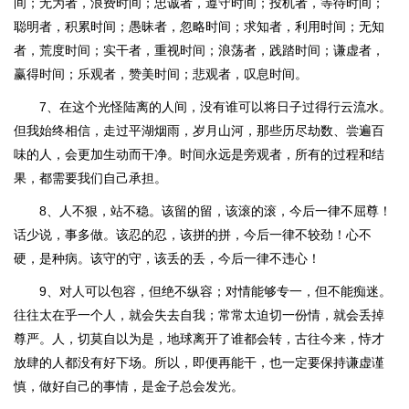
间；无为者，浪费时间；忠诚者，遵守时间；投机者，等待时间；
聪明者，积累时间；愚昧者，忽略时间；求知者，利用时间；无知
者，荒度时间；实干者，重视时间；浪荡者，践踏时间；谦虚者，
赢得时间；乐观者，赞美时间；悲观者，叹息时间。
7、在这个光怪陆离的人间，没有谁可以将日子过得行云流水。
但我始终相信，走过平湖烟雨，岁月山河，那些历尽劫数、尝遍百
味的人，会更加生动而干净。时间永远是旁观者，所有的过程和结
果，都需要我们自己承担。
8、人不狠，站不稳。该留的留，该滚的滚，今后一律不屈尊！
话少说，事多做。该忍的忍，该拼的拼，今后一律不较劲！心不
硬，是种病。该守的守，该丢的丢，今后一律不违心！
9、对人可以包容，但绝不纵容；对情能够专一，但不能痴迷。
往往太在乎一个人，就会失去自我；常常太迫切一份情，就会丢掉
尊严。人，切莫自以为是，地球离开了谁都会转，古往今来，恃才
放肆的人都没有好下场。所以，即便再能干，也一定要保持谦虚谨
慎，做好自己的事情，是金子总会发光。