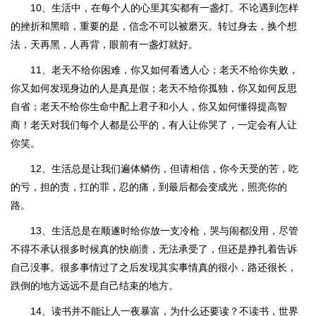
10、生活中，在每个人的心里其实都有一盏灯。不论遇到怎样
的挫折和黑暗，重要的是，信念不可以被磨灭。转过身去，换个想
法，天再黑，人再背，眼前有一盏灯就好。
11、老天不给你困难，你又如何看透人心；老天不给你失败，
你又如何发现身边的人是真是假；老天不给你孤独，你又如何反思
自省；老天不给你生命中配上君子和小人，你又如何懂得提高智
商！老天对我们每个人都是公平的，有人让你哭了，一定会有人让
你笑。
12、生活总是让我们遍体鳞伤，但请相信，你今天受的苦，吃
的亏，担的责，扛的罪，忍的痛，到最后都会变成光，照亮你的
路。
13、生活总是在顺遂时给你放一支冷枪，哭与闹都没用，尽管
不得不承认很多时候真的快崩溃，无法承受了，但还是挣扎着告诉
自己没事。很多事情过了之后发现其实事情真的很小，路还很长，
跌倒的地方远远不是自己结束的地方。
14、读书并不能让人一夜暴富，为什么还要读？不读书，世界