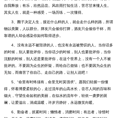
自我释放；有乐，欣然品尝。风吹雨打知生活，苦尽甘来懂人生。
其实人生，就是一种感受，一场历练，一次懂得。
3、圈子决定人生，接近什么样的人，就会走什么样的路，所谓
物以类聚，人以群分。牌友只会催你打牌，酒友只会催你干杯，而
靠谱的人却会感染你如何取得进步。
4、没有永远不被毁谤的人，也没有永远被赞叹的人。当你话多
的时候，别人要批评你，当你话少的时候，别人也要批评你，当你
沈默的时候，别人还是要批评你，在这个世界上，没有一个人不被
批评的。不要因为众生的怀疑，而给自己烦恼；也不要因为众生的
无知，而痛苦了你自己。走自己的路，让别人说吧！
5、“命里有时终须有，命里无时莫强求”。愿我们轻握一份懂
得，怀着博爱柔软的心，走过流年的山高水长，尝尽人间的百味和
烟火，守望生命如初的美丽，在似水的流年中，轻依一袭梦的斑
斓，让爱溢出，淌成温暖，许岁月静好，永远微笑向暖。
6、勤奋者，抓紧时间；懒惰者，消磨时间；有志者，珍惜时