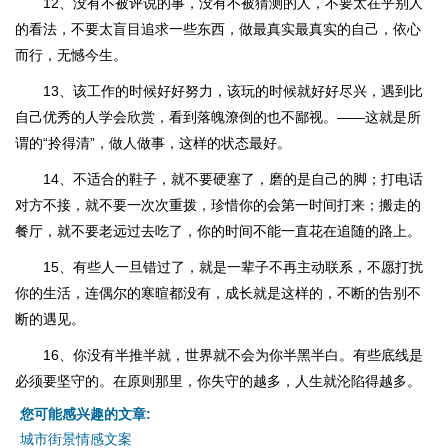
12、没有不被评说的事，没有不被猜测的人，不要太在乎别人
的看法，不要太盲目追求一些东西，做最真实最真实的自己，依心
而行，无憾今生。
13、该工作的时候好好努力，该玩的时候就好好尽兴，遇到比
自己优秀的人学会欣赏，看到落魄潦倒的也不鄙视。——这就是所
谓的“拎得清”，做人做事，这样的状态最好。
14、不适合的鞋子，就不要硬塞了，磨的是自己的脚；打电话
对方不接，就不要一次次重拨，珍惜你的会第一时间打来；搬走的
餐厅，就不要老远过去吃了，你的时间不能一直花在追随的路上。
15、有些人一旦错过了，就是一辈子不再主动联系，不愿打扰
你的生活，连偶尔的寒暄都没有，成长就是这样的，不断的告别不
断的遇见。
16、你没有半推半就，世界就不会为你半黑半白。有些底线是
必须要坚守的。在原则那里，你失守的越多，人生就沦陷得越多。
您可能感兴趣的文章:
城市街景情感文案