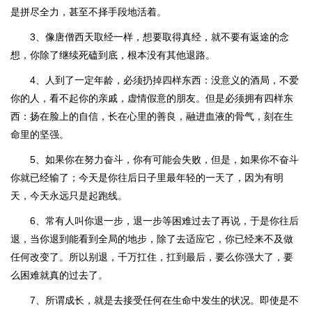
是拼尽全力，甚至不择手段地活着。
3、像唐僧西天取经一样，想要取得真经，就不要有返途的念
想，你除了继续死磕到底，根本没有其他退路。
4、人到了一定年龄，必须扔掉四样东西：没意义的酒局，不爱
你的人，看不起你的亲戚，虚情假意的朋友。但是必须拥有四样东
西：扬在脸上的自信，长在心里的善良，融进血液的骨气，刻在生
命里的坚强。
5、如果你在努力奋斗，你有可能会失败，但是，如果你不奋斗
你就已经输了；今天是你往后日子里最年轻的一天了，因为有明
天，今天永远只是起跑线。
6、常有人叫你退一步，退一步等困难过去了再说，于是你往后
退，当你退到能看到全局的地步，除了去适应它，你已经来不及做
任何改变了。所以别退，千万扛住，扛到最后，要么你强大了，要
么困难就真的过去了。
7、所谓成长，就是去接受任何在生命中发生的状况。即使是不