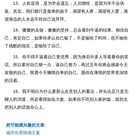
13、人前逞强，是为学会遗忘；人后惆怅，是因为学不会伪
装。其实，我们都只是孤单的孩子，渴望有人疼，渴望有人爱，渴
望身边的人永远不对自己说拜拜。
14、傻傻的去做，傻傻的坚持，总会看到牛逼的结果。相信自
己，肯定自己，如果你承认自己输了，不是输给了时间，也不输给
了残酷的现实，是输给了自己。
15、你不得不逼着自己更优秀，因为身后许多人等着看你的笑
话。所以要对自己狠一点，逼自己努力，再过五年你将会感谢今天
发狠的自己、恨透今天懒惰自卑的自己。愿你在薄情的世界里深情
的活着。
16、我不明白为什么要那么在意别人的看法，评头论足只是无
聊人的消遣，何必看得如临大敌。如果你不吃别人家的饭，就别太
把别人的话放在心上。
您可能感兴趣的文章:
城市街景情感文案