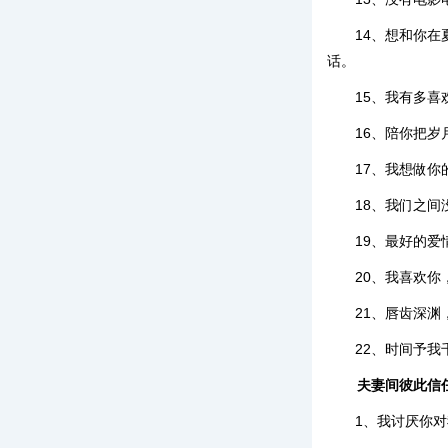
14、想和你
话。
15、我有多
16、陪你把
17、我想做
18、我们之
19、最好的
20、我喜欢
21、唇齿深
22、时间予
夫妻间彼此信
1、我讨厌你