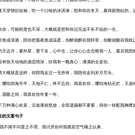
在夏天穿情侣短袖，吃一个口味的冰淇淋；想和你在冬天，裹得跟熊似的，
喜欢你，可能程度也不深，大概就是想和你过完这不长不短的一生。
岁月熬成清酒，陪你把孤夜熬成温柔，你醉就醉在我怀里，你醒就醒在我枕
你的天边月，窗外星，墨下名，心中念，让你心心念念唯我一人，最后我想
间没有惊天动地的虐恋情深，但我有一颗真心，满满的全是你。
爱情大概就是这样，你陪我走过一无所有，我陪你走到岁月尽头。
你，哪怕四海升平，天地不仁，终不忘你。我喜欢你，哪怕海枯石烂，天崩
渊，眉眼之间，我喜欢你年复一年。
我千万种满心欢喜，沿途逐枝怒放，全部遗漏都不要紧，得你一枝配我胸襟
任的文案句子
对我不闻不问置之不理。我讨厌你对我视若空气唾之以鼻。