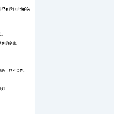
讲只有我们才懂的笑
边。
做你的余生。
地裂，终不负你。
就好。