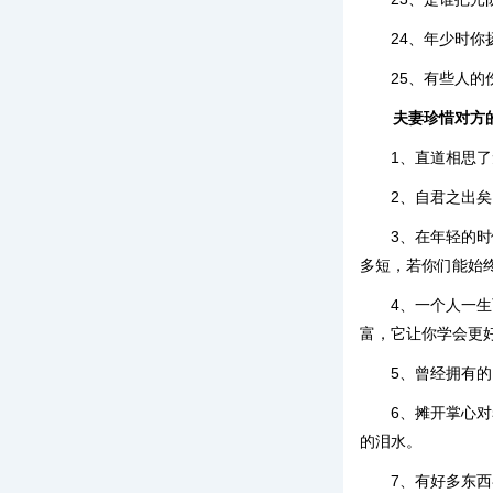
24、年少时
25、有些人
夫妻珍惜对方
1、直道相思
2、自君之出
3、在年轻的
多短，若你们能始
4、一个人一
富，它让你学会更
5、曾经拥有
6、摊开掌心
的泪水。
7、有好多东