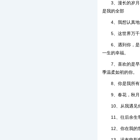
3、漫长的岁
是我的全部
4、我想认真
5、这世界万
6、遇到你，
一生的幸福。
7、喜欢的是
季温柔如初的你。
8、你是我所
9、春花，秋
10、从我遇
11、往后余
12、你在我
13、没有电