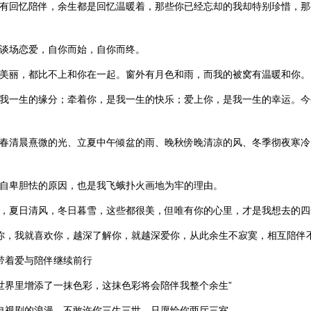
月有回忆陪伴，余生都是回忆温暖着，那些你已经忘却的我却特别珍惜，
地谈场恋爱，自你而始，自你而终。
千美丽，都比不上和你在一起。窗外有月色和雨，而我的被窝有温暖和你。
是我一生的缘分；牵着你，是我一生的快乐；爱上你，是我一生的幸运。
早春清晨熹微的光、立夏中午倾盆的雨、晚秋傍晚清凉的风、冬季彻夜寒
有自卑胆怯的原因，也是我飞蛾扑火画地为牢的理由。
月，夏日清风，冬日暮雪，这些都很美，但唯有你的心里，才是我想去的四
见你，我就喜欢你，越深了解你，就越深爱你，从此余生不寂寞，相互陪伴
生带着爱与陪伴继续前行
的世界里增添了一抹色彩，这抹色彩将会陪伴我整个余生”
影电视剧的浪漫，不敢许你三生三世，只愿给你两厅三室。