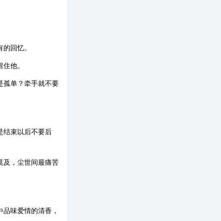
有的回忆。
留住他。
是孤单？牵手就不要
是结束以后不要后
莫及，尘世间最痛苦
中品味爱情的清香，