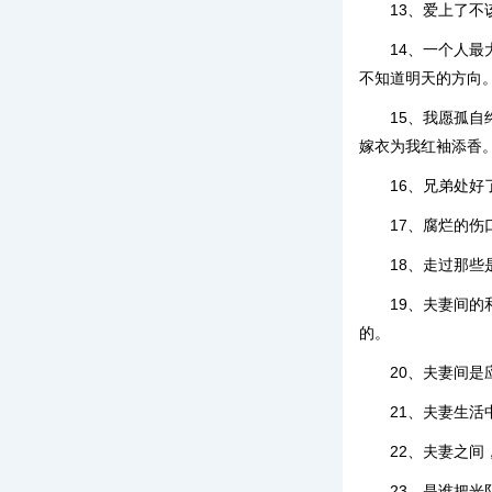
13、爱上了
14、一个人
不知道明天的方向
15、我愿孤
嫁衣为我红袖添香
16、兄弟处
17、腐烂的
18、走过那
19、夫妻间
的。
20、夫妻间
21、夫妻生
22、夫妻之间
23、是谁把