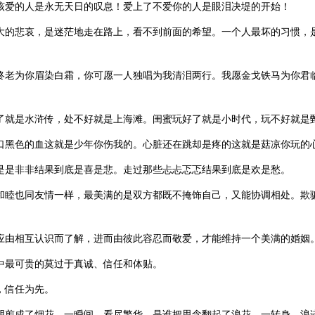
不该爱的人是永无天日的叹息！爱上了不爱你的人是眼泪决堤的开始！
最大的悲哀，是迷茫地走在路上，看不到前面的希望。一个人最坏的习惯，
。
自终老为你眉染白霜，你可愿一人独唱为我清泪两行。我愿金戈铁马为你君
。
好了就是水浒传，处不好就是上海滩。闺蜜玩好了就是小时代，玩不好就是
伤口黑色的血这就是少年你伤我的。心脏还在跳却是疼的这就是菇凉你玩的
些是是非非结果到底是喜是悲。走过那些忐忐忑忑结果到底是欢是愁。
的和睦也同友情一样，最美满的是双方都既不掩饰自己，又能协调相处。欺
是应由相互认识而了解，进而由彼此容忍而敬爱，才能维持一个美满的婚姻
活中最可贵的莫过于真诚、信任和体贴。
，信任为先。
光阴剪成了烟花，一瞬间，看尽繁华。是谁把思念翻起了浪花，一转身，浪