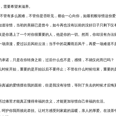
情，需要希望来滋养。
，不管有多么困难，不管你是否听见，都会一心向你，如最初般珍惜这份爱
才知道珍惜，当初的美丽已是曾今，如今再也没有以前的没好日子只剩下仅
悲哀是你遇上了一个对你很重要的人，他是你的一切。然而，你却没有办法
是一场浪漫，爱过以后风轻云淡；当手中的花瓣雨后风干，再爱一场难道不
经的承诺，只是在你转身之前，过后什么也不是，感情，不就仅此而已吗？
什么时候开始，重要的是开始以后不要停止；不管在什么时候结束，重要的
一份真诚的爱情摆在我的面前，但是我没有珍惜，等到了失去的时候才后悔
经历过痛苦才能真正懂得幸福的含义，才能更加珍惜自己幸福的生活。
分，呵护你我而彼此牵挂。让对方感受到家庭的温暖，亲人的厚爱。在淡茶