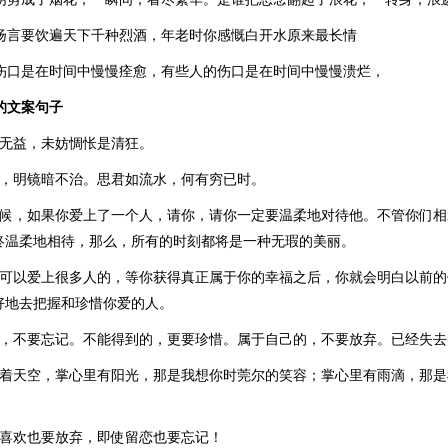
你扬言要饮遍天下千种烈酒，年老时你感慨白开水原来最长情
的伤口是在时间中慢慢痊愈，有些人的伤口是在时间中慢慢溃烂，
的文案句子
了无益，未妨惆怅是清狂。
矣，明镜暗不治。思君如流水，何有穷已时。
时候，如果你爱上了一个人，请你，请你一定要温柔地对待他。不管你们
终温柔地相待，那么，所有的时刻都将是一种无瑕的美丽。
生可以爱上很多人的，等你获得真正属于你的幸福之后，你就会明白以前
好地去把握和珍惜你爱的人。
的，不要忘记。不能得到的，更要珍惜。属于自己的，不要放弃。已经失去
对着天空，掌心里有阳光，那是我想你时莞尔的笑容；掌心里有雨滴，那
西喜欢也要放弃，即使留恋也要忘记！