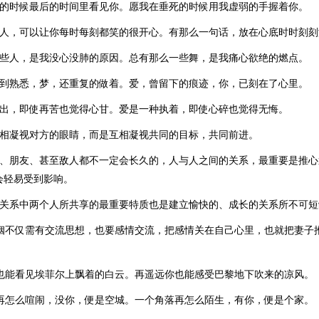
来的时候最后的时间里看见你。愿我在垂死的时候用我虚弱的手握着你。
个人，可以让你每时每刻都笑的很开心。有那么一句话，放在心底时时刻刻
一些人，是我没心没肺的原因。总有那么一些舞，是我痛心欲绝的燃点。
生到熟悉，梦，还重复的做着。爱，曾留下的痕迹，你，已刻在了心里。
付出，即使再苦也觉得心甘。爱是一种执着，即使心碎也觉得无悔。
互相凝视对方的眼睛，而是互相凝视共同的目标，共同前进。
妻、朋友、甚至敌人都不一定会长久的，人与人之间的关系，最重要是推
会轻易受到影响。
姻关系中两个人所共享的最重要特质也是建立愉快的、成长的关系所不可短
婚姻不仅需有交流思想，也要感情交流，把感情关在自己心里，也就把妻子
你也能看见埃菲尔上飘着的白云。再遥远你也能感受巴黎地下吹来的凉风。
市再怎么喧闹，没你，便是空城。一个角落再怎么陌生，有你，便是个家。