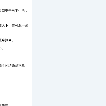
是苟安于当下生活，
临天下，你可愿一袭
甄�执�。
心。
骗性的结婚是不幸
。
迹天涯。