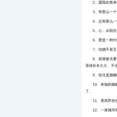
2、愿我在将
3、有那么一
4、总有那么
5、心，从陌
6、爱是一种
7、结婚不是
8、就算做夫
系得长长久久，不
9、信任是婚
10、幸福的
了。
11、再高昂
12、一座城