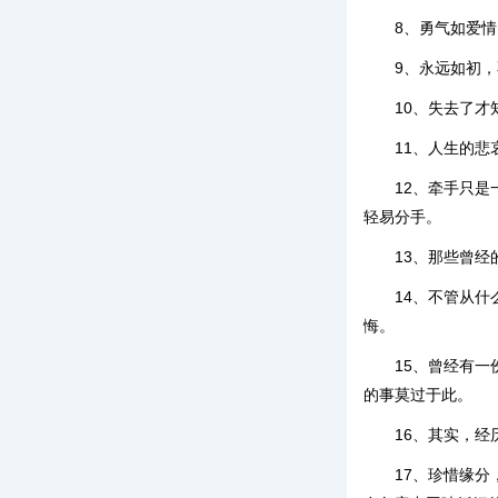
8、勇气如爱
9、永远如初
10、失去了
11、人生的
12、牵手只
轻易分手。
13、那些曾
14、不管从
悔。
15、曾经有
的事莫过于此。
16、其实，
17、珍惜缘