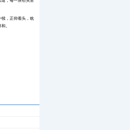
知道，每一块石头里
牛犊，正仰着头，吮
祥和。