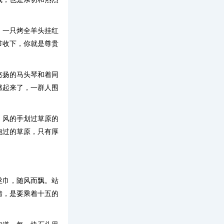
，一只烤全羊头挂红
节收下，你就是尊贵
悠扬的马头琴和着同
燃起来了，一群人围
。风的手划过草原的
泡过的草原，只有厚
丝巾，随风而飘。站
情，是要乘着十五的