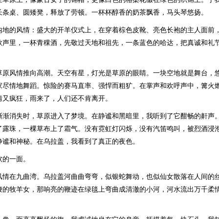
长条桌、圆矮凳，释放了劳顿。一杯杯醇香的奶茶飘香，马头琴悠扬。
内地的风情：盛大的开羊仪式上，在穿着棕色皮靴、亮色长袍的主人面前
歌声里，一杯青稞酒，先敬过天地和祖先，一条蓝色的哈达，把真诚和礼
草原风情推向高潮。天空有星，灯光是草原的眼睛。一块空地就是舞台，
家尽情地舞蹈。惊险的赛马直率、强悍而粗犷。在掌声和欢呼声中，篝火
情又疯狂，雨来了，人们还不肯离开。
渐渐消失时，草原进入了梦境。在静谧和黑暗里，我听到了它酣畅的鼾声
了露珠，一棵草布上了霜气。没有霓虹灯闪烁，没有汽笛鸣叫，被烈酒浸
静谧和神秘。在乌拉盖，我看到了真正的夜色。
软的一面。
风情在九曲湾。乌拉盖河曲曲弯弯，似银蛇舞动，也似仙女散落在人间的
鞭的牧羊女，那响亮的鞭迹在绿毯上弯曲成清澈的小河，河水流出万千柔