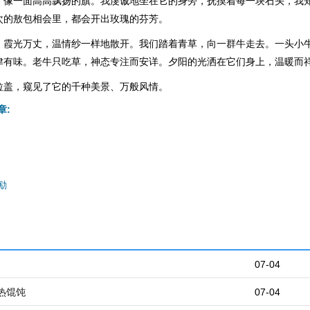
，像一面高高飘扬的旗。我虔诚地坐在它的身旁，抚摸着每一块石头，我
次的敖包相会里，都会开出玫瑰的芬芳。
，霞光万丈，温情纱一样地散开。我们踏着青草，向一群牛走去。一头小
津有味。老牛只吃草，神态专注而安详。夕阳的光洒在它们身上，温暖而
拉盖，窥见了它的千种美景、万般风情。
章:
励
07-04
热馄饨
07-04