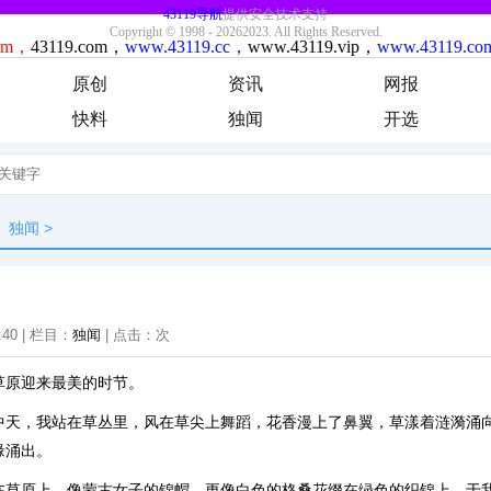
原创
资讯
网报
快料
独闻
开选
独闻
>
:40 | 栏目：
独闻
| 点击：
次
草原迎来最美的时节。
中天，我站在草丛里，风在草尖上舞蹈，花香漫上了鼻翼，草漾着涟漪涌
缘涌出。
在草原上，像蒙古女子的锦帽，更像白色的格桑花缀在绿色的织锦上。于