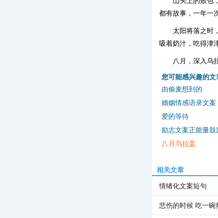
山头上的敖包
都有故事，一年一
太阳将落之时
吸着奶汁，吃得津
八月，深入乌
您可能感兴趣的文
由偷麦想到的
婚姻情感语录文案
爱的等待
励志文案正能量鼓
八月乌拉盖
相关文章
情绪化文案短句
悲伤的时候 吃一碗