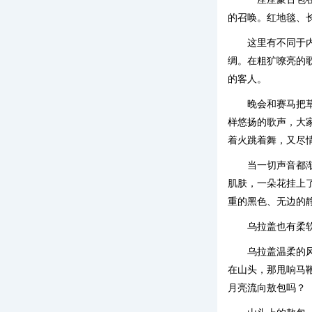
的召唤。红地毯、
这里有不同于
绸。在粗犷嘹亮的
的客人。
晚会和赛马把
样悠扬的歌声，大
着火跳着舞，又尽
当一切声音都
肌肤，一朵花挂上
重的黑色、无边的
乌拉盖也有柔
乌拉盖温柔的
在山头，那甩响马
月亮流向敖包吗？