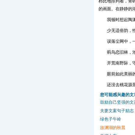
栉比地排列着，青
的画面。在静静的
我顿时想起陶
少无适俗韵，
误落尘网中，
羁鸟恋旧林，
开荒南野际，
眼前如此美丽
还没去桃花源
您可能感兴趣的文
鼓励自己坚强的文
夫妻文案句子励志
绿色子午岭
故渊湖的秋晨