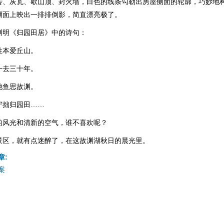
砖、灰瓦、歇山顶、封火墙，白色的线条勾勒出房屋侧面的轮廓，巧妙地
湖面上映出一排排倒影，简直漂亮极了。
渊明《归园田居》中的诗句：
性本爱丘山。
一去三十年。
池鱼思故渊。
守拙归园田……
的风光和清新的空气，谁不喜欢呢？
景区，就有点迷醉了，在这故渊湖秋日的晨光里。
章:
案