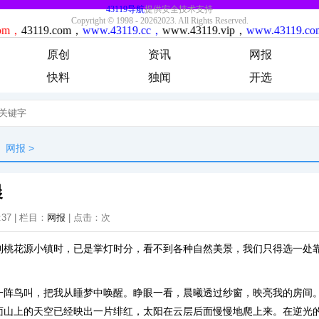
原创
资讯
网报
快料
独闻
开选
网报
>
晨
:37 | 栏目：
网报
| 点击：
次
到桃花源小镇时，已是掌灯时分，看不到各种自然美景，我们只得选一处
一阵鸟叫，把我从睡梦中唤醒。睁眼一看，晨曦透过纱窗，映亮我的房间
面山上的天空已经映出一片绯红，太阳在云层后面慢慢地爬上来。在逆光