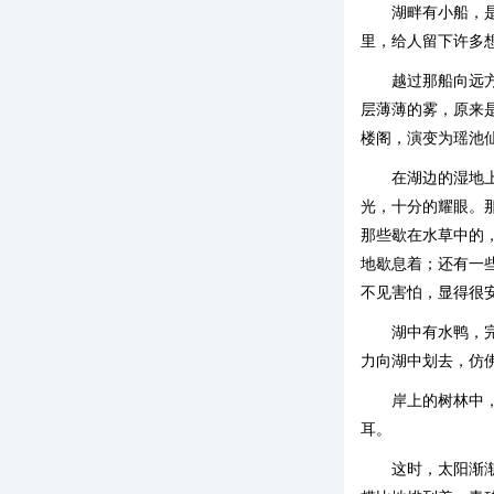
湖畔有小船，
里，给人留下许多
越过那船向远
层薄薄的雾，原来
楼阁，演变为瑶池
在湖边的湿地
光，十分的耀眼。
那些歇在水草中的
地歇息着；还有一
不见害怕，显得很
湖中有水鸭，
力向湖中划去，仿
岸上的树林中
耳。
这时，太阳渐