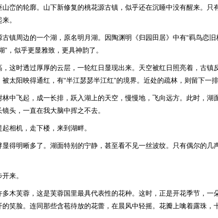
座山峦的轮廓。山下新修复的桃花源古镇，似乎还在沉睡中没有醒来。只
起来。
源古镇周边的一个湖，原名明月湖。因陶渊明《归园田居》中有“羁鸟恋旧
湖”，似乎更显雅致，更具神韵了。
高，这时透过厚厚的云层，一轮红日显现出来。天空被红日照亮着，古镇
，被太阳映得通红，有“半江瑟瑟半江红”的境界。近处的疏林，则留下一
树林中飞起，成一长排，跃入湖上的天空，慢慢地，飞向远方。此时，湖
长镜头，一直在我大脑中挥之不去。
提起相机，走下楼，来到湖畔。
畔显得明晰多了。湖面特别的宁静，甚至看不见一丝波纹。只有偶尔的几
步开来。
许多木芙蓉，这是芙蓉国里最具代表性的花种。这时，正是开花季节，一
开的笑脸。连同那些含苞待放的花蕾，在晨风中轻摇。花瓣上噙着露珠，