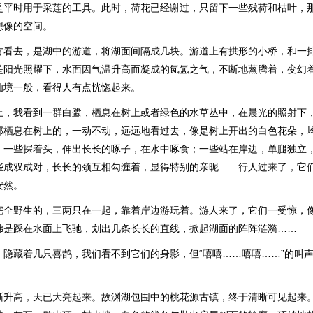
是平时用于采莲的工具。此时，荷花已经谢过，只留下一些残荷和枯叶，
想像的空间。
方看去，是湖中的游道，将湖面间隔成几块。游道上有拱形的小桥，和一
是阳光照耀下，水面因气温升高而凝成的氤氲之气，不断地蒸腾着，变幻
仙境一般，看得人有点恍惚起来。
上，我看到一群白鹭，栖息在树上或者绿色的水草丛中，在晨光的照射下
那栖息在树上的，一动不动，远远地看过去，像是树上开出的白色花朵，
，一些探着头，伸出长长的啄子，在水中啄食；一些站在岸边，单腿独立
些成双成对，长长的颈互相勾缠着，显得特别的亲昵……行人过来了，它
安然。
完全野生的，三两只在一起，靠着岸边游玩着。游人来了，它们一受惊，
佛是踩在水面上飞驰，划出几条长长的直线，掀起湖面的阵阵涟漪……
，隐藏着几只喜鹊，我们看不到它们的身影，但“嘻嘻……嘻嘻……”的叫
渐升高，天已大亮起来。故渊湖包围中的桃花源古镇，终于清晰可见起来