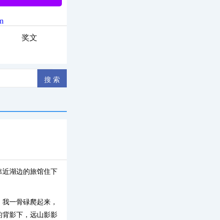
奖文
靠近湖边的旅馆住下
。我一骨碌爬起来，
的背影下，远山影影