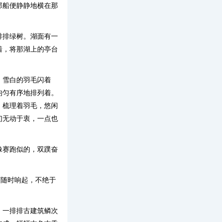
那船便静静地横在那
排排绿树。湖面有一
着，将那湖上的亭台
，雪白的羽毛闪着
均匀有序地排列着。
，梳理着羽毛，悠闲
们无动于衷，一点也
像赛跑似的，双蹼奋
声随时响起，不绝于
。一排排古建筑鳞次