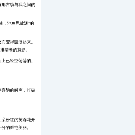
有那古镇与我之间的
林，池鱼思故渊”的
反而变得黯淡起来。
排排清晰的剪影。
面上已经空荡荡的。
声喜鹊的叫声，打破
朵朵粉红的芙蓉花开
十分的鲜艳美丽。