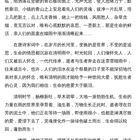
临，雨洒落在坚硬的青石板街面上，无声无息，使人思绪万千，黯
然垂泪。小镇的青山之上安息着先人们的灵魂，拔净一片乱草，培
上几把新土，点上几支香烛，烧上一把纸钱，风雨愁人，杂草含
烟，竟无言以对，唯有心底默默的哀思。一垄新土，那是生命的鲜
活，亲人们的面庞在烟雨中渐渐清晰起来……
在唐诗宋词中，在岁月的长河里，变换的是世界，不变的是追
思，生命的情思都沉寂在清明雨中。时光轮回，人们缅怀先人，人
们又被后人怀念，一代代传承，逝者与生者奔走在这霏霏细雨中，
往来成古今。也许，人们的泪水在这个祭奠的日子里不能深切地代
表对亲人的怀念，唯有清明的雨才能给予一种世间大爱，抚慰生者
的心灵，因为我们相信：生命的慈爱大于眼泪。
清明时节，杨柳新吐，草木碧翠，大地一派勃勃生机。生命的
力量在雨的世界里孕育着、滋生着，万物生长正此时。逝者埋在芬
芳的泥土中，他们正在等待一场雨，即使雨很小，也都是淋漓尽致
的爱，爱浸下去了，灵魂便化作一抹绿色破土而出，生命得以轮
回，蓬勃而生！