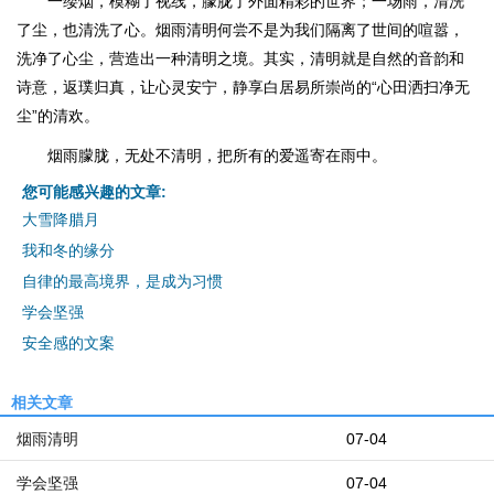
一缕烟，模糊了视线，朦胧了外面精彩的世界；一场雨，清洗
了尘，也清洗了心。烟雨清明何尝不是为我们隔离了世间的喧嚣，
洗净了心尘，营造出一种清明之境。其实，清明就是自然的音韵和
诗意，返璞归真，让心灵安宁，静享白居易所崇尚的“心田洒扫净无
尘”的清欢。
烟雨朦胧，无处不清明，把所有的爱遥寄在雨中。
您可能感兴趣的文章:
大雪降腊月
我和冬的缘分
自律的最高境界，是成为习惯
学会坚强
安全感的文案
相关文章
烟雨清明
07-04
学会坚强
07-04