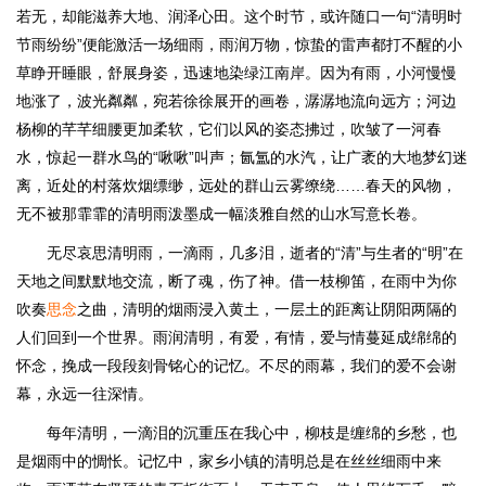
若无，却能滋养大地、润泽心田。这个时节，或许随口一句“清明时
节雨纷纷”便能激活一场细雨，雨润万物，惊蛰的雷声都打不醒的小
草睁开睡眼，舒展身姿，迅速地染绿江南岸。因为有雨，小河慢慢
地涨了，波光粼粼，宛若徐徐展开的画卷，潺潺地流向远方；河边
杨柳的芊芊细腰更加柔软，它们以风的姿态拂过，吹皱了一河春
水，惊起一群水鸟的“啾啾”叫声；氤氲的水汽，让广袤的大地梦幻迷
离，近处的村落炊烟缥缈，远处的群山云雾缭绕……春天的风物，
无不被那霏霏的清明雨泼墨成一幅淡雅自然的山水写意长卷。
无尽哀思清明雨，一滴雨，几多泪，逝者的“清”与生者的“明”在
天地之间默默地交流，断了魂，伤了神。借一枝柳笛，在雨中为你
吹奏
思念
之曲，清明的烟雨浸入黄土，一层土的距离让阴阳两隔的
人们回到一个世界。雨润清明，有爱，有情，爱与情蔓延成绵绵的
怀念，挽成一段段刻骨铭心的记忆。不尽的雨幕，我们的爱不会谢
幕，永远一往深情。
每年清明，一滴泪的沉重压在我心中，柳枝是缠绵的乡愁，也
是烟雨中的惆怅。记忆中，家乡小镇的清明总是在丝丝细雨中来