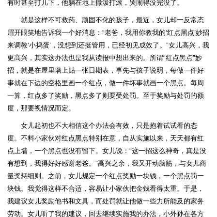
有时甚至打几下，他躺在地上撒泼打滚，哭闹得没完没了。
就是这样不可救药、顽固不化的孩子，最近，女儿却一反常态
眉开眼笑地告诉我一个好消息：“老爸，我用你教我的‘红点黑点’妙招
来调教‘小捣蛋’，没想到还挺管用，已经初见成效了。”女儿高兴，我
更高兴，其实这办法也是我从读报中想出来的。所谓“红点黑点”妙
招，就是在屋里墙上贴一张日期表，事先与孩子说明，每做一件好
事就在下边的空格里画一个红点，做一件坏事就画一个黑点。每周
一算，红点多了奖励，黑点多了则要受处罚。至于奖励与处罚的额
度，那要视情况而定。
女儿起初也不大相信这个办法会有效，只是抱着试试看的态
度。不料小家伙对红点黑点特别在意，自从实施以来，天天都有红
点上墙，一个黑点也没有留下。女儿说：“这一招这么神奇，真是没
有想到，我得好好感谢老爸。”高兴之余，我又开动脑筋，与女儿商
量奖惩细则。之前，女儿规定一个红点奖励一块钱，一个黑点罚一
块钱。我觉得这样不合适，容易让小家伙把金钱看得太重。于是，
我建议女儿奖励他书和文具，而处罚就让他做一些力所能及的家务
劳动。女儿听了我的建议，回去继续实施我的办法，小外孙在各方