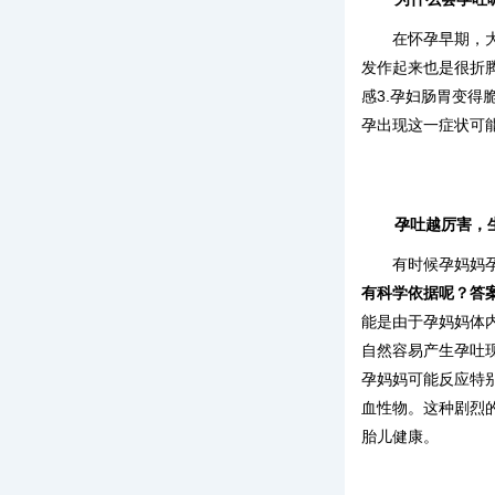
在怀孕早期，
发作起来也是很折腾
感3.孕妇肠胃变
孕出现这一症状可
孕吐越厉害，
有时候孕妈妈
有科学依据呢？答案
能是由于孕妈妈体
自然容易产生孕吐
孕妈妈可能反应特
血性物。这种剧烈
胎儿健康。