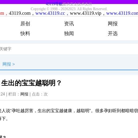
原创
资讯
网报
快料
独闻
开选
网报
>
，生出的宝宝越聪明？
:24 | 栏目：
网报
| 点击：
次
老人说“孕吐越厉害，生出的宝宝越健康，越聪明”。很多孕妇听到都暗暗
释下。
呢？