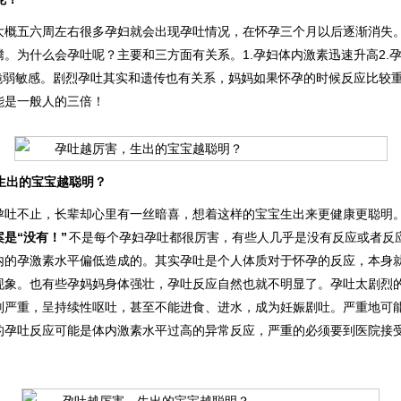
大概五六周左右很多孕妇就会出现孕吐情况，在怀孕三个月以后逐渐消失
。为什么会孕吐呢？主要和三方面有关系。1.孕妇体内激素迅速升高2.
得脆弱敏感。剧烈孕吐其实和遗传也有关系，妈妈如果怀孕的时候反应比较
能是一般人的三倍！
生出的宝宝越聪明？
孕吐不止，长辈却心里有一丝暗喜，想着这样的宝宝生出来更健康更聪明
是“没有！”
不是每个孕妇孕吐都很厉害，有些人几乎是没有反应或者反
内的孕激素水平偏低造成的。其实孕吐是个人体质对于怀孕的反应，本身
现象。也有些孕妈妈身体强壮，孕吐反应自然也就不明显了。孕吐太剧烈
别严重，呈持续性呕吐，甚至不能进食、进水，成为妊娠剧吐。严重地可
的孕吐反应可能是体内激素水平过高的异常反应，严重的必须要到医院接