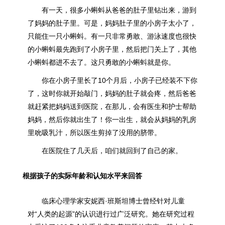
有一天，很多小蝌蚪从爸爸的肚子里钻出来，游到
了妈妈的肚子里。可是，妈妈肚子里的小房子太小了，
只能住一只小蝌蚪。有一只非常勇敢、游泳速度也很快
的小蝌蚪最先跑到了小房子里，然后把门关上了，其他
小蝌蚪都进不去了。这只勇敢的小蝌蚪就是你。
你在小房子里长了10个月后，小房子已经装不下你
了，这时你就开始敲门，妈妈的肚子就会疼，然后爸爸
就赶紧把妈妈送到医院，在那儿，会有医生和护士帮助
妈妈，然后你就出生了！你一出生，就会从妈妈的乳房
里吮吸乳汁，所以医生剪掉了没用的脐带。
在医院住了几天后，咱们就回到了自己的家。
根据孩子的实际年龄和认知水平来回答
临床心理学家安妮西·班斯坦博士曾经针对儿童
对“人类的起源”的认识进行过广泛研究。她在研究过程