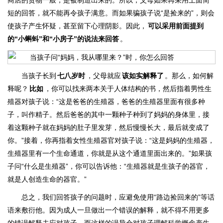
商店的货物一般，是被制造出来的。所以，父母如果再采用上面简
短的回答，就不能再令孩子满意。而如果骗孩子说“是捡来的”，则会
使孩子产生怀疑，甚至留下心理阴影。因此，
可以采用前面提到
的“小蝌蚪”和“小房子”的说法来回答
。
当孩子长到
七八岁时
，父母就应
该如实解释了
。那么，如何解
释呢？
比如
，你可以找来两本关于人体结构的书，然后指着男性生
殖器对孩子说：“这是爸爸的生殖器，爸爸的生殖器里面有很多种
子，叫作精子。然后爸爸的其中一颗种子种到了妈妈的身体里，接
着这颗种子就在妈妈的肚子里发芽，然后慢慢长大，最后就变成了
你。”接着，你再指着女性生殖器官对孩子说：“这是妈妈的生殖器，
生殖器里有一个生命通道，你就是从这个通道里面出来的。”如果孩
子问“什么是生殖器”，你可以告诉他：“生殖器就是生孩子的器官，
就是人创造生命的器官。”
总之，我们回答孩子的问题时，应避免使用“路边捡回来的”等话
语来敷衍他。因为成人一旦做出一个错误的解释，就不得不用更多